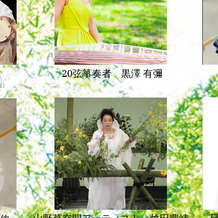
20弦箏奏者 黒澤 有彌
宝）