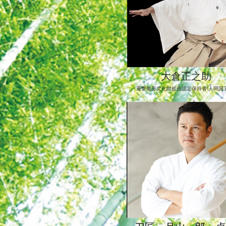
大倉正之助
重要無形文化財総合認定保持者(人間国