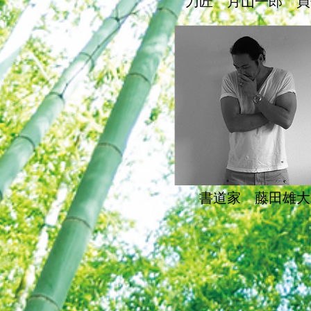
刀匠 月山一郎 貞
書道家 藤田雄大