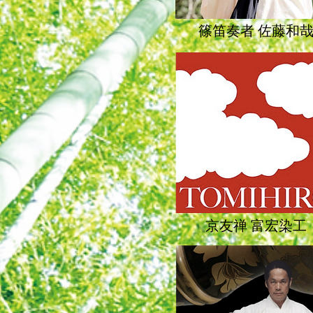
篠笛奏者 佐藤和
京友禅 富宏染工