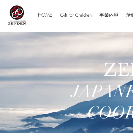
HOME
Gift for Children
事業内容
活
ZE
JAPAN
COO