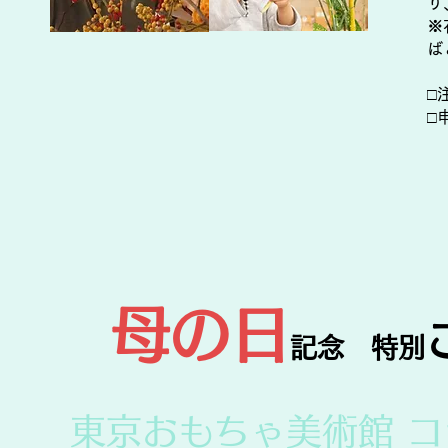
り
※
ば
□
​
母の日
記念 特別
東京おもちゃ美術館 