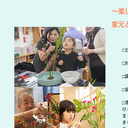
～楽
家元
□
□
□
□
□
け
ま
き