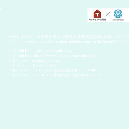
一般社団法人 全日本伝統文化後継者育成支援協会 (略称：ZEND
All Japan Association for Preservation and Inheritance of Traditional Culture
◇ Official HP：
http://www.zenden.or.jp
◇ Official FB ：
https://www.facebook.com/zenden.or.jp
◇ E - m a i l :
info@zenden.or.jp
◇ F A X ： 050-3131-9925
◇東京OFFICE：〒107-0052 東京都港区赤坂8-13-19-406
◇香川OFFICE：〒760-0011 香川県高松市浜の町60-55-1025