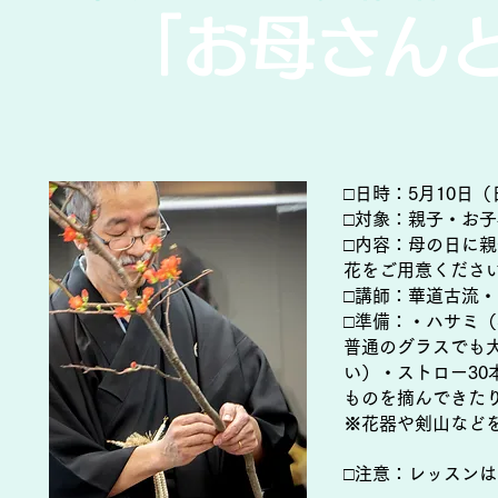
「お母さん
□日時：5月10日（日
□対象：親子・お子
□内容：母の日に
花をご用意くださ
□講師：華道古流・
□準備：・ハサミ
普通のグラスでも
い）・ストロー30
ものを摘んできた
※花器や剣山など
□注意：レッスンは