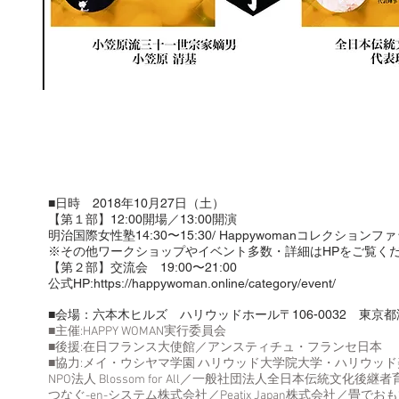
■日時 2018年10月27日（土）
【第１部】12:00開場／13:00開演
明治国際女性塾14:30〜15:30/
Happywomanコレクションファ
※その他ワークショップやイベント多数・詳細はHPをご覧く
【第２部】交流会 19:00〜21:00
公式HP:
https://happywoman.online/category/event/
​■会場：六本木ヒルズ ハリウッドホール〒106-0032 東京都港
■主催:HAPPY WOMAN実行委員会​
■後援:在日フランス大使館／アンスティチュ・フランセ日本​
■協力:メイ・ウシヤマ学園 ハリウッド大学院大学・ハリウッ
NPO法人 Blossom for All／一般社団法人全日本伝統文
つなぐ-en-システム株式会社／Peatix Japan株式会社／畳で