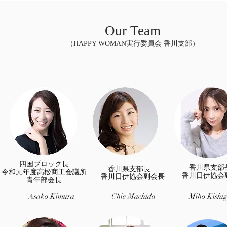
Our Team
（HAPPY WOMAN実行委員会 香川支部）
四国ブロック長
香川県支
香川県支部長
令和元年度高松商工会議所
香川日伊協会
香川日伊協会副会長
青年部会長
Asako Kimura
​Chie Machida
Miho Kishi