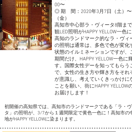
00〜
◎ 期 間：2020年3月7日（土）〜
（金）
高知市中心部ラ・ヴィータ8階ま
観LED照明がHAPPY YELLOW一色
高知のランドマーク的なラ・ヴィ
の照明は通常は、多色で色が変化
状態のイルミネーションですが、
期間だけ、HAPPY YELLOW一色に
す。国際女性デーを知ってもらう
で、女性の生き方や輝き方をそれ
が意識し、考えていくきっかけに
ことを願い、街にHAPPY YELLOW
お届けします！
初開催の高知県では、高知市のランドマークである「ラ・ヴ
タ」の照明が、3/7から１週間限定で黄色一色に！高知市の
地がHAPPY YELLOWに染まります。