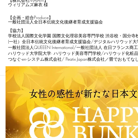
【株式会社MAIAM】
ウィリアムズ麻衣 様
【企画・総合Produce】
一般社団法人全日本伝統文化後継者育成支援協会
【協力】
学校法人国際文化学園 国際文化理容美容専門学校 渋谷校・国分寺
(一社）全日本伝統文化後継者育成支援協会/デジタルハリウッド大学／NPO法人
一般社団法人QUEEEN International/一般社団法人 在日フラン
ハリウッド大学院大学· ハリウッド美容専門学校/ハリウッド化粧
つなぐ-en-システム株式会社/ Peatix Japan株式会社／畳でおもて