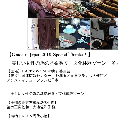
【Graceful Japan 2018 Special Thanks！】
美しい女性の為の基礎教養・文化体験ゾー
ン 多
【主催】HAPPY WOMAN実行委員会
【後援】国連広報センター ／外務省／在日フランス大使館／
アンスティチュ・フランセ日本
～美しい女性の為の基礎教養・文化体験ゾーン～
【手描き東京友禅&現代小物】
染め工房佐和：大地佐和子 様
【着物ドレス＆現代小物】