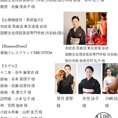
国際文化理容美容専門学校 渋谷校/国分寺校 校長 荘司 礼子 様
教授 佐藤 美奈子 様
【お着物提供・美容協力】
衣紋道 髙倉流 東京道場 会頭
国際文化理容美容専門学校 渋谷校/国分寺校
【KimonoDress】
衣紋道 髙倉流 東京道場 会頭
着物ドレスブランドMICOTO8
国際文化理容美容専門学校 渋谷校
国分寺校 校長荘司 礼子 様
【モデル】
十二単：谷中 麻里衣 様
振袖：谷本 英理子 様
振袖：佐藤 絵里佳 様
振袖：島 鹿七子 様
望月 彦聖
衣笠 詠子
川嶋 
訪問着：小木 弘子 様
袴：宮西 伽奈 様
様
様
様
小紋＆和傘：山村 友乃 様