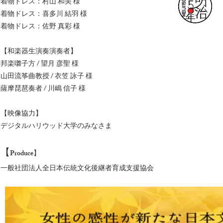
着物ドレス：村山 和美 様
着物ドレス：喜多川 結羽 様
着物ドレス：佐野 真彩 様
【和楽器生演奏演奏者】
邦楽囃子方 / 望月 彦聖 様
山田流筝曲教授 / 衣笠 詠子 様
薩摩琵琶奏者 / 川嶋 信子 様
【映像協力】
デジタルハリウッド大学のみなさま
【
Produce】
一般社団法人全日本伝統文化後継者育成支援協会