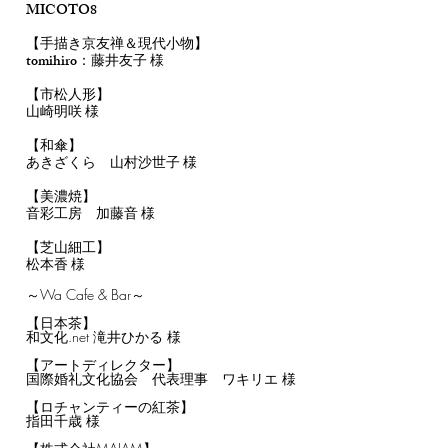
MICOTO8
【手描き京友禅＆現代小物】
tomihiro：藤井友子 様
【市松人形】
山崎明咲 様
【和傘】
あきざくら 山村沙世子 様
【美濃焼】
音彩工房 加藤音 様
【芝山細工】
松本香 様
～Wa Cafe & Bar～
【日本茶】
和文化.net 滝井ひかる 様
【アートディレクター】
国際婚礼文化協会 代表理事 ワキリエ 様
【ロチャンティーの紅茶】
指田千歳 様