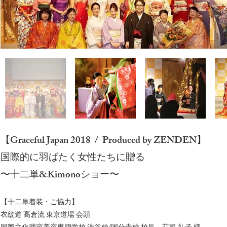
【Graceful Japan 2018 / Produced by ZENDEN】
国際的に羽ばたく女性たちに贈る
〜十二単&Kimonoショー〜
【十二単着装・ご協力】
衣紋道 髙倉流 東京道場 会頭