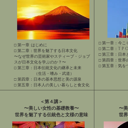
□ 第一章：今
□ 第一章 :はじめに
□ 第二章：T P
□ 第二章：世界を魅了する日本文化
□ 第三章：日
​〜なぜ世界の芸術家やスティーブ・ジョブ
□ 第四章：世
スが日本文化を学ぶのか？〜
□ 第五章：気
□ 第三章：日本伝統文化の継承と未来
（生活・嗜み・武道）
□ 第四章：日本の基本思想と美の源泉
□ 第五章：日本人の美しい暮らしと食文化
＜第４講＞
〜美しい女性の基礎教養〜
〜美
世界を魅了する伝統色と文様の意味
世界