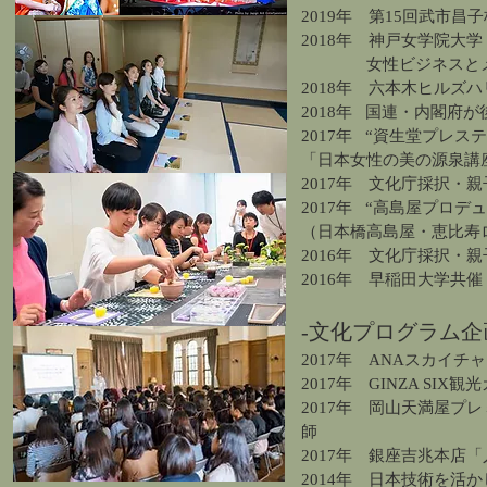
2019
年 第15回武市昌
2018年 神戸女学院大
女性ビジネスとメ
2018年 六本木ヒルズハ
2018年 国連・内閣
府が
2017年 “資生堂プレ
「日本女性の美の源泉講
2017年 文化庁採択・
2017年 “高島屋プロ
（日本橋高島屋・恵比寿
2016年 文化庁採択・
2016年 早稲田大学
-文化プログラム企
2017年 ANAスカイ
2017年 GINZA S
2017年 岡山天満屋
師
2017年 銀座吉兆本店
2014年 日本技術を活