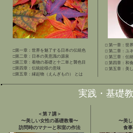
□ 第一章：世
□第一章：世界を魅了する日本の伝統色
□ 第二章：ユ
□第二章：日本の美意識の源泉
□ 第三章：伝
□第三章：着物の基礎と十二単と襲色目
□ 第四章：和
□第四章：伝統紋様の意味
□ 第五章：美
□第五章：縁起物（えんぎもの） とは
​実践・基礎
＜第７講＞
〜美しい女性の基礎教養〜
〜美し
訪問時のマナーと
和室の作法
食事