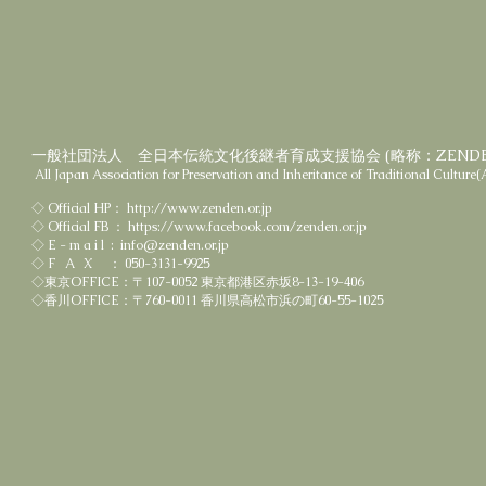
一般社団法人 全日本伝統文化後継者育成支援協会 (略称：ZEND
All Japan Association for Preservation and Inheritance of Traditional Culture
◇ Official HP：
http://www.zenden.or.jp
◇ Official FB ：
https://www.facebook.com/zenden.or.jp
◇ E - m a i l :
info@zenden.or.jp
◇ F A X ： 050-3131-9925
◇東京OFFICE：〒107-0052 東京都港区赤坂8-13-19-406
◇香川OFFICE：〒760-0011 香川県高松市浜の町60-55-1025