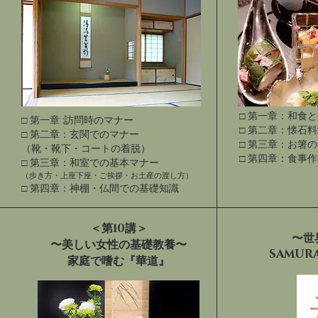
□ 第一章：和食
□ 第一章 :訪問時のマナー
□ 第二章：懐石
□ 第二章：玄関でのマナー
□ 第三章：お箸
（靴・靴下・コートの着脱）
□ 第四章：食事
□ 第三章：和室での基本マナー
（歩き方・上座下座・ご挨拶・お土産の渡し方）
□ 第四章：神棚・仏間での基礎知識
＜第10講＞
〜世
〜美しい女性の基礎教養〜
SAMUR
家庭で嗜む『華道』