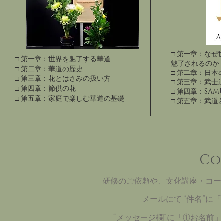
□ 第一章：な
□ 第一章：世界を魅了する華道
魅了されるのか
□ 第二章：華道の歴史
□ 第二章：日本
□ 第三章：花とはさみの扱い方
□ 第三章：武士
□ 第四章：節供の花
□ 第四章：SA
​□ 第五章：家庭で楽しむ華道の基礎
□ 第五章：武道
Co
研修のご依頼や、文化講座・コー
メールにて “
件名”に
“メッセージ欄”に「①お名前